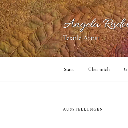
Zum
Inhalt
springen
Angela Rudo
Textile Artist
Start
Über mich
Ga
AUSSTELLUNGEN